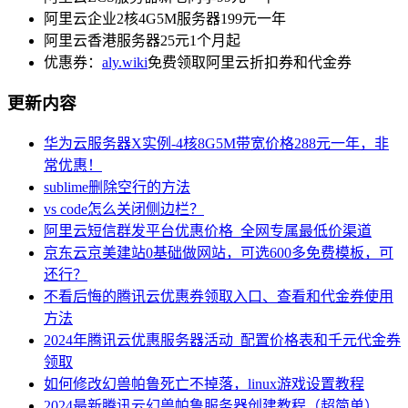
阿里云企业2核4G5M服务器199元一年
阿里云香港服务器25元1个月起
优惠券：
aly.wiki
免费领取阿里云折扣券和代金券
更新内容
华为云服务器X实例-4核8G5M带宽价格288元一年，非
常优惠！
sublime删除空行的方法
vs code怎么关闭侧边栏？
阿里云短信群发平台优惠价格_全网专属最低价渠道
京东云京美建站0基础做网站，可选600多免费模板，可
还行？
不看后悔的腾讯云优惠券领取入口、查看和代金券使用
方法
2024年腾讯云优惠服务器活动_配置价格表和千元代金券
领取
如何修改幻兽帕鲁死亡不掉落，linux游戏设置教程
2024最新腾讯云幻兽帕鲁服务器创建教程（超简单）