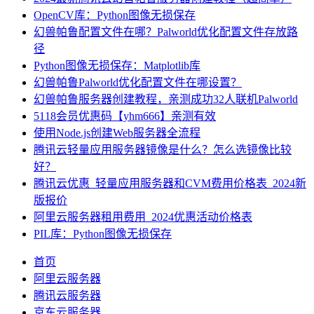
OpenCV库：Python图像无损保存
幻兽帕鲁配置文件在哪？Palworld优化配置文件存放路
径
Python图像无损保存：Matplotlib库
幻兽帕鲁Palworld优化配置文件在哪设置？
幻兽帕鲁服务器创建教程，亲测成功32人联机Palworld
5118会员优惠码【yhm666】亲测有效
使用Node.js创建Web服务器全流程
腾讯云轻量应用服务器镜像是什么？怎么选镜像比较
好？
腾讯云优惠_轻量应用服务器和CVM费用价格表_2024新
版报价
阿里云服务器租用费用_2024优惠活动价格表
PIL库：Python图像无损保存
首页
阿里云服务器
腾讯云服务器
京东云服务器