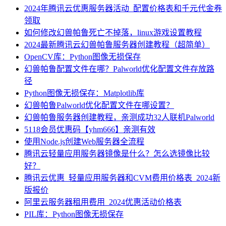
2024年腾讯云优惠服务器活动_配置价格表和千元代金券
领取
如何修改幻兽帕鲁死亡不掉落，linux游戏设置教程
2024最新腾讯云幻兽帕鲁服务器创建教程（超简单）
OpenCV库：Python图像无损保存
幻兽帕鲁配置文件在哪？Palworld优化配置文件存放路
径
Python图像无损保存：Matplotlib库
幻兽帕鲁Palworld优化配置文件在哪设置？
幻兽帕鲁服务器创建教程，亲测成功32人联机Palworld
5118会员优惠码【yhm666】亲测有效
使用Node.js创建Web服务器全流程
腾讯云轻量应用服务器镜像是什么？怎么选镜像比较
好？
腾讯云优惠_轻量应用服务器和CVM费用价格表_2024新
版报价
阿里云服务器租用费用_2024优惠活动价格表
PIL库：Python图像无损保存