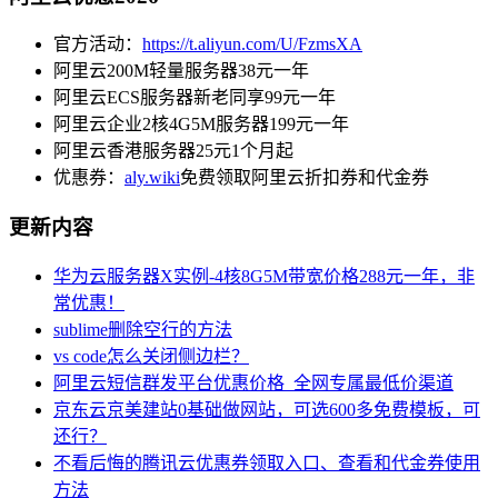
官方活动：
https://t.aliyun.com/U/FzmsXA
阿里云200M轻量服务器38元一年
阿里云ECS服务器新老同享99元一年
阿里云企业2核4G5M服务器199元一年
阿里云香港服务器25元1个月起
优惠券：
aly.wiki
免费领取阿里云折扣券和代金券
更新内容
华为云服务器X实例-4核8G5M带宽价格288元一年，非
常优惠！
sublime删除空行的方法
vs code怎么关闭侧边栏？
阿里云短信群发平台优惠价格_全网专属最低价渠道
京东云京美建站0基础做网站，可选600多免费模板，可
还行？
不看后悔的腾讯云优惠券领取入口、查看和代金券使用
方法