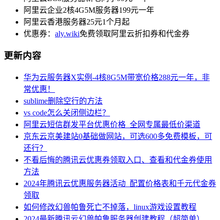
阿里云企业2核4G5M服务器199元一年
阿里云香港服务器25元1个月起
优惠券：
aly.wiki
免费领取阿里云折扣券和代金券
更新内容
华为云服务器X实例-4核8G5M带宽价格288元一年，非
常优惠！
sublime删除空行的方法
vs code怎么关闭侧边栏？
阿里云短信群发平台优惠价格_全网专属最低价渠道
京东云京美建站0基础做网站，可选600多免费模板，可
还行？
不看后悔的腾讯云优惠券领取入口、查看和代金券使用
方法
2024年腾讯云优惠服务器活动_配置价格表和千元代金券
领取
如何修改幻兽帕鲁死亡不掉落，linux游戏设置教程
2024最新腾讯云幻兽帕鲁服务器创建教程（超简单）