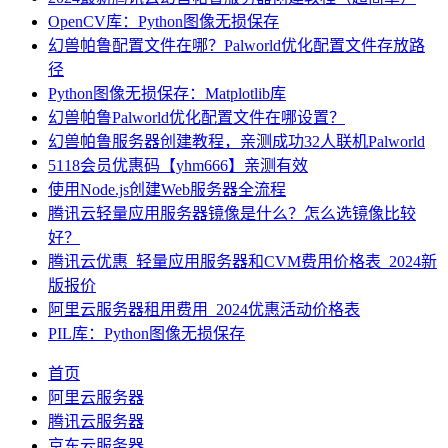
OpenCV库：Python图像无损保存
幻兽帕鲁配置文件在哪？Palworld优化配置文件存放路
径
Python图像无损保存：Matplotlib库
幻兽帕鲁Palworld优化配置文件在哪设置？
幻兽帕鲁服务器创建教程，亲测成功32人联机Palworld
5118会员优惠码【yhm666】亲测有效
使用Node.js创建Web服务器全流程
腾讯云轻量应用服务器镜像是什么？怎么选镜像比较
好？
腾讯云优惠_轻量应用服务器和CVM费用价格表_2024新
版报价
阿里云服务器租用费用_2024优惠活动价格表
PIL库：Python图像无损保存
首页
阿里云服务器
腾讯云服务器
京东云服务器