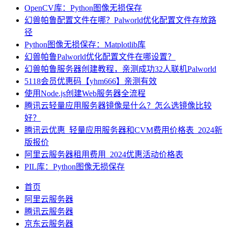
OpenCV库：Python图像无损保存
幻兽帕鲁配置文件在哪？Palworld优化配置文件存放路
径
Python图像无损保存：Matplotlib库
幻兽帕鲁Palworld优化配置文件在哪设置？
幻兽帕鲁服务器创建教程，亲测成功32人联机Palworld
5118会员优惠码【yhm666】亲测有效
使用Node.js创建Web服务器全流程
腾讯云轻量应用服务器镜像是什么？怎么选镜像比较
好？
腾讯云优惠_轻量应用服务器和CVM费用价格表_2024新
版报价
阿里云服务器租用费用_2024优惠活动价格表
PIL库：Python图像无损保存
首页
阿里云服务器
腾讯云服务器
京东云服务器