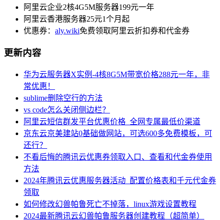
阿里云企业2核4G5M服务器199元一年
阿里云香港服务器25元1个月起
优惠券：
aly.wiki
免费领取阿里云折扣券和代金券
更新内容
华为云服务器X实例-4核8G5M带宽价格288元一年，非
常优惠！
sublime删除空行的方法
vs code怎么关闭侧边栏？
阿里云短信群发平台优惠价格_全网专属最低价渠道
京东云京美建站0基础做网站，可选600多免费模板，可
还行？
不看后悔的腾讯云优惠券领取入口、查看和代金券使用
方法
2024年腾讯云优惠服务器活动_配置价格表和千元代金券
领取
如何修改幻兽帕鲁死亡不掉落，linux游戏设置教程
2024最新腾讯云幻兽帕鲁服务器创建教程（超简单）