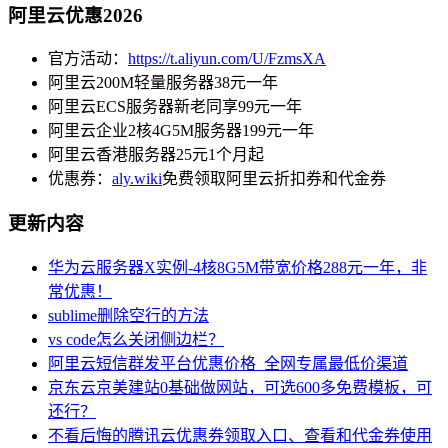
阿里云优惠2026
官方活动：
https://t.aliyun.com/U/FzmsXA
阿里云200M轻量服务器38元一年
阿里云ECS服务器新老同享99元一年
阿里云企业2核4G5M服务器199元一年
阿里云香港服务器25元1个月起
优惠券：
aly.wiki
免费领取阿里云折扣券和代金券
更新内容
华为云服务器X实例-4核8G5M带宽价格288元一年，非
常优惠！
sublime删除空行的方法
vs code怎么关闭侧边栏？
阿里云短信群发平台优惠价格_全网专属最低价渠道
京东云京美建站0基础做网站，可选600多免费模板，可
还行？
不看后悔的腾讯云优惠券领取入口、查看和代金券使用