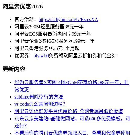
阿里云优惠2026
官方活动：
https://t.aliyun.com/U/FzmsXA
阿里云200M轻量服务器38元一年
阿里云ECS服务器新老同享99元一年
阿里云企业2核4G5M服务器199元一年
阿里云香港服务器25元1个月起
优惠券：
aly.wiki
免费领取阿里云折扣券和代金券
更新内容
华为云服务器X实例-4核8G5M带宽价格288元一年，非
常优惠！
sublime删除空行的方法
vs code怎么关闭侧边栏？
阿里云短信群发平台优惠价格_全网专属最低价渠道
京东云京美建站0基础做网站，可选600多免费模板，可
还行？
不看后悔的腾讯云优惠券领取入口、查看和代金券使用