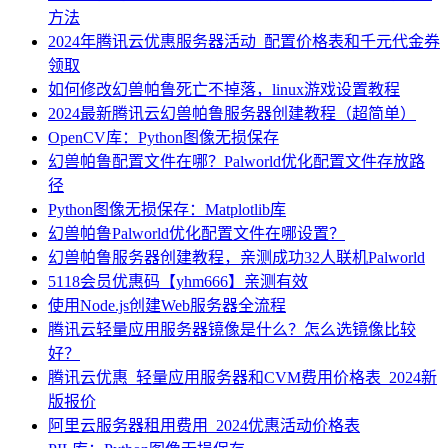
方法
2024年腾讯云优惠服务器活动_配置价格表和千元代金券
领取
如何修改幻兽帕鲁死亡不掉落，linux游戏设置教程
2024最新腾讯云幻兽帕鲁服务器创建教程（超简单）
OpenCV库：Python图像无损保存
幻兽帕鲁配置文件在哪？Palworld优化配置文件存放路
径
Python图像无损保存：Matplotlib库
幻兽帕鲁Palworld优化配置文件在哪设置？
幻兽帕鲁服务器创建教程，亲测成功32人联机Palworld
5118会员优惠码【yhm666】亲测有效
使用Node.js创建Web服务器全流程
腾讯云轻量应用服务器镜像是什么？怎么选镜像比较
好？
腾讯云优惠_轻量应用服务器和CVM费用价格表_2024新
版报价
阿里云服务器租用费用_2024优惠活动价格表