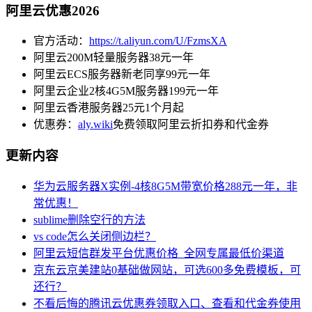
阿里云优惠2026
官方活动：
https://t.aliyun.com/U/FzmsXA
阿里云200M轻量服务器38元一年
阿里云ECS服务器新老同享99元一年
阿里云企业2核4G5M服务器199元一年
阿里云香港服务器25元1个月起
优惠券：
aly.wiki
免费领取阿里云折扣券和代金券
更新内容
华为云服务器X实例-4核8G5M带宽价格288元一年，非
常优惠！
sublime删除空行的方法
vs code怎么关闭侧边栏？
阿里云短信群发平台优惠价格_全网专属最低价渠道
京东云京美建站0基础做网站，可选600多免费模板，可
还行？
不看后悔的腾讯云优惠券领取入口、查看和代金券使用