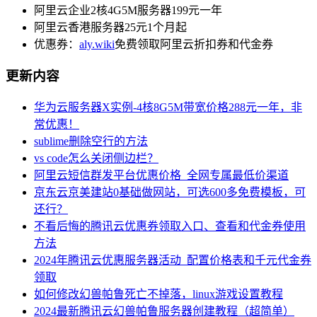
阿里云企业2核4G5M服务器199元一年
阿里云香港服务器25元1个月起
优惠券：
aly.wiki
免费领取阿里云折扣券和代金券
更新内容
华为云服务器X实例-4核8G5M带宽价格288元一年，非
常优惠！
sublime删除空行的方法
vs code怎么关闭侧边栏？
阿里云短信群发平台优惠价格_全网专属最低价渠道
京东云京美建站0基础做网站，可选600多免费模板，可
还行？
不看后悔的腾讯云优惠券领取入口、查看和代金券使用
方法
2024年腾讯云优惠服务器活动_配置价格表和千元代金券
领取
如何修改幻兽帕鲁死亡不掉落，linux游戏设置教程
2024最新腾讯云幻兽帕鲁服务器创建教程（超简单）