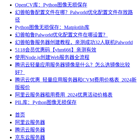
OpenCV库：Python图像无损保存
幻兽帕鲁配置文件在哪？Palworld优化配置文件存放路
径
Python图像无损保存：Matplotlib库
幻兽帕鲁Palworld优化配置文件在哪设置？
幻兽帕鲁服务器创建教程，亲测成功32人联机Palworld
5118会员优惠码【yhm666】亲测有效
使用Node.js创建Web服务器全流程
腾讯云轻量应用服务器镜像是什么？怎么选镜像比较
好？
腾讯云优惠_轻量应用服务器和CVM费用价格表_2024新
版报价
阿里云服务器租用费用_2024优惠活动价格表
PIL库：Python图像无损保存
首页
阿里云服务器
腾讯云服务器
京东云服务器