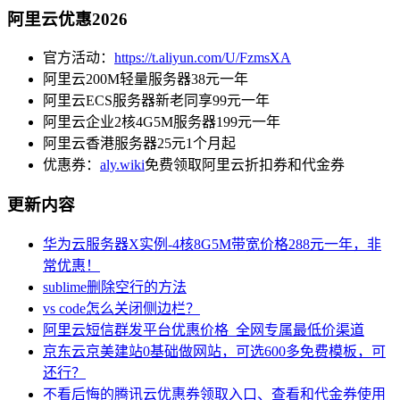
阿里云优惠2026
官方活动：
https://t.aliyun.com/U/FzmsXA
阿里云200M轻量服务器38元一年
阿里云ECS服务器新老同享99元一年
阿里云企业2核4G5M服务器199元一年
阿里云香港服务器25元1个月起
优惠券：
aly.wiki
免费领取阿里云折扣券和代金券
更新内容
华为云服务器X实例-4核8G5M带宽价格288元一年，非
常优惠！
sublime删除空行的方法
vs code怎么关闭侧边栏？
阿里云短信群发平台优惠价格_全网专属最低价渠道
京东云京美建站0基础做网站，可选600多免费模板，可
还行？
不看后悔的腾讯云优惠券领取入口、查看和代金券使用