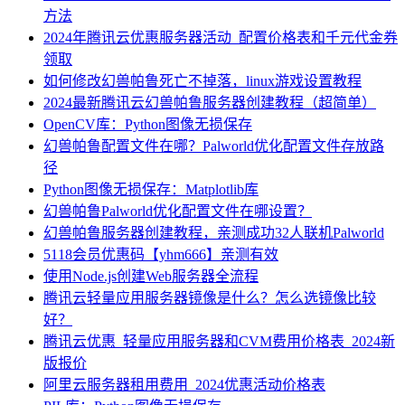
方法
2024年腾讯云优惠服务器活动_配置价格表和千元代金券
领取
如何修改幻兽帕鲁死亡不掉落，linux游戏设置教程
2024最新腾讯云幻兽帕鲁服务器创建教程（超简单）
OpenCV库：Python图像无损保存
幻兽帕鲁配置文件在哪？Palworld优化配置文件存放路
径
Python图像无损保存：Matplotlib库
幻兽帕鲁Palworld优化配置文件在哪设置？
幻兽帕鲁服务器创建教程，亲测成功32人联机Palworld
5118会员优惠码【yhm666】亲测有效
使用Node.js创建Web服务器全流程
腾讯云轻量应用服务器镜像是什么？怎么选镜像比较
好？
腾讯云优惠_轻量应用服务器和CVM费用价格表_2024新
版报价
阿里云服务器租用费用_2024优惠活动价格表