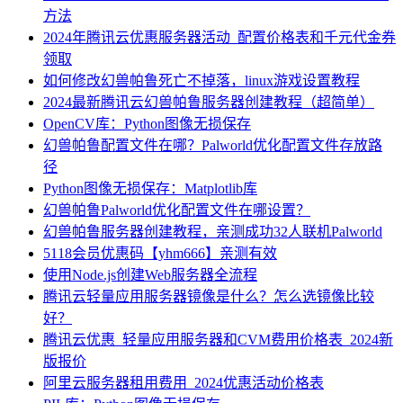
方法
2024年腾讯云优惠服务器活动_配置价格表和千元代金券
领取
如何修改幻兽帕鲁死亡不掉落，linux游戏设置教程
2024最新腾讯云幻兽帕鲁服务器创建教程（超简单）
OpenCV库：Python图像无损保存
幻兽帕鲁配置文件在哪？Palworld优化配置文件存放路
径
Python图像无损保存：Matplotlib库
幻兽帕鲁Palworld优化配置文件在哪设置？
幻兽帕鲁服务器创建教程，亲测成功32人联机Palworld
5118会员优惠码【yhm666】亲测有效
使用Node.js创建Web服务器全流程
腾讯云轻量应用服务器镜像是什么？怎么选镜像比较
好？
腾讯云优惠_轻量应用服务器和CVM费用价格表_2024新
版报价
阿里云服务器租用费用_2024优惠活动价格表