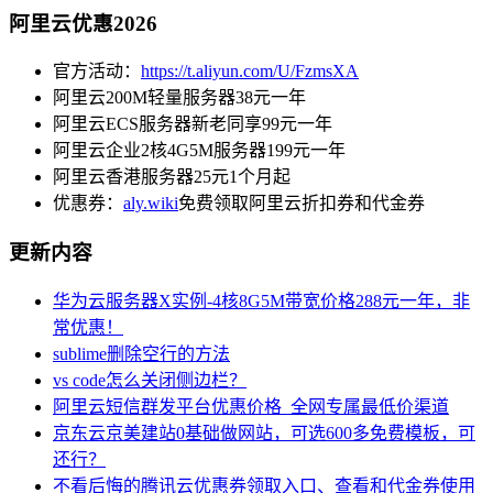
阿里云优惠2026
官方活动：
https://t.aliyun.com/U/FzmsXA
阿里云200M轻量服务器38元一年
阿里云ECS服务器新老同享99元一年
阿里云企业2核4G5M服务器199元一年
阿里云香港服务器25元1个月起
优惠券：
aly.wiki
免费领取阿里云折扣券和代金券
更新内容
华为云服务器X实例-4核8G5M带宽价格288元一年，非
常优惠！
sublime删除空行的方法
vs code怎么关闭侧边栏？
阿里云短信群发平台优惠价格_全网专属最低价渠道
京东云京美建站0基础做网站，可选600多免费模板，可
还行？
不看后悔的腾讯云优惠券领取入口、查看和代金券使用