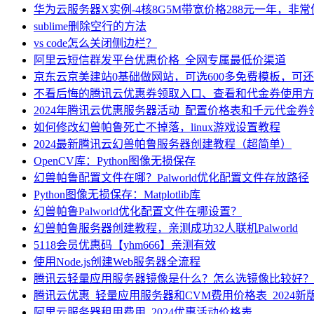
华为云服务器X实例-4核8G5M带宽价格288元一年，非
sublime删除空行的方法
vs code怎么关闭侧边栏？
阿里云短信群发平台优惠价格_全网专属最低价渠道
京东云京美建站0基础做网站，可选600多免费模板，可
不看后悔的腾讯云优惠券领取入口、查看和代金券使用方
2024年腾讯云优惠服务器活动_配置价格表和千元代金券
如何修改幻兽帕鲁死亡不掉落，linux游戏设置教程
2024最新腾讯云幻兽帕鲁服务器创建教程（超简单）
OpenCV库：Python图像无损保存
幻兽帕鲁配置文件在哪？Palworld优化配置文件存放路径
Python图像无损保存：Matplotlib库
幻兽帕鲁Palworld优化配置文件在哪设置？
幻兽帕鲁服务器创建教程，亲测成功32人联机Palworld
5118会员优惠码【yhm666】亲测有效
使用Node.js创建Web服务器全流程
腾讯云轻量应用服务器镜像是什么？怎么选镜像比较好？
腾讯云优惠_轻量应用服务器和CVM费用价格表_2024新
阿里云服务器租用费用_2024优惠活动价格表