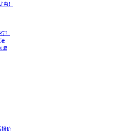
常优惠！
还行？
法
领取
版报价