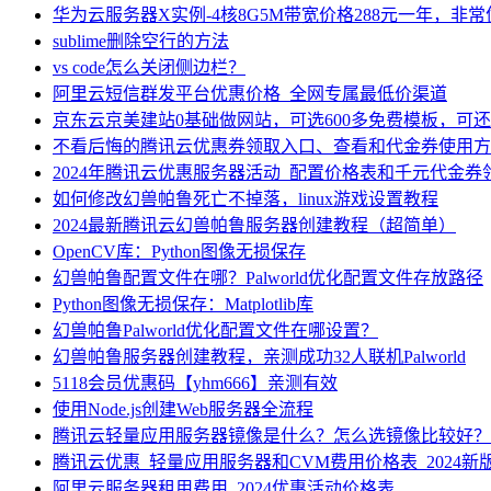
华为云服务器X实例-4核8G5M带宽价格288元一年，非
sublime删除空行的方法
vs code怎么关闭侧边栏？
阿里云短信群发平台优惠价格_全网专属最低价渠道
京东云京美建站0基础做网站，可选600多免费模板，可
不看后悔的腾讯云优惠券领取入口、查看和代金券使用方
2024年腾讯云优惠服务器活动_配置价格表和千元代金券
如何修改幻兽帕鲁死亡不掉落，linux游戏设置教程
2024最新腾讯云幻兽帕鲁服务器创建教程（超简单）
OpenCV库：Python图像无损保存
幻兽帕鲁配置文件在哪？Palworld优化配置文件存放路径
Python图像无损保存：Matplotlib库
幻兽帕鲁Palworld优化配置文件在哪设置？
幻兽帕鲁服务器创建教程，亲测成功32人联机Palworld
5118会员优惠码【yhm666】亲测有效
使用Node.js创建Web服务器全流程
腾讯云轻量应用服务器镜像是什么？怎么选镜像比较好？
腾讯云优惠_轻量应用服务器和CVM费用价格表_2024新
阿里云服务器租用费用_2024优惠活动价格表