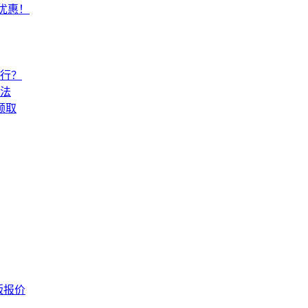
常优惠！
还行？
法
领取
版报价