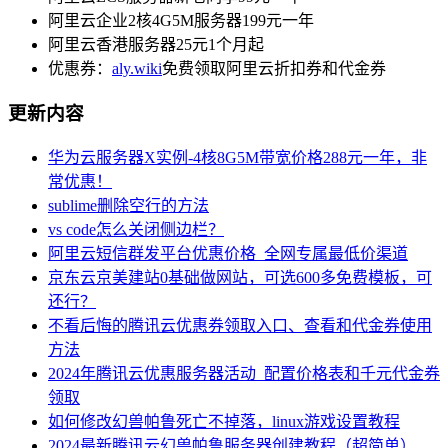
阿里云企业2核4G5M服务器199元一年
阿里云香港服务器25元1个月起
优惠券：
aly.wiki
免费领取阿里云折扣券和代金券
更新内容
华为云服务器X实例-4核8G5M带宽价格288元一年，非
常优惠！
sublime删除空行的方法
vs code怎么关闭侧边栏？
阿里云短信群发平台优惠价格_全网专属最低价渠道
京东云京美建站0基础做网站，可选600多免费模板，可
还行？
不看后悔的腾讯云优惠券领取入口、查看和代金券使用
方法
2024年腾讯云优惠服务器活动_配置价格表和千元代金券
领取
如何修改幻兽帕鲁死亡不掉落，linux游戏设置教程
2024最新腾讯云幻兽帕鲁服务器创建教程（超简单）