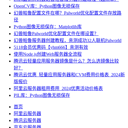
OpenCV库：Python图像无损保存
幻兽帕鲁配置文件在哪？Palworld优化配置文件存放路
径
Python图像无损保存：Matplotlib库
幻兽帕鲁Palworld优化配置文件在哪设置？
幻兽帕鲁服务器创建教程，亲测成功32人联机Palworld
5118会员优惠码【yhm666】亲测有效
使用Node.js创建Web服务器全流程
腾讯云轻量应用服务器镜像是什么？怎么选镜像比较
好？
腾讯云优惠_轻量应用服务器和CVM费用价格表_2024新
版报价
阿里云服务器租用费用_2024优惠活动价格表
PIL库：Python图像无损保存
首页
阿里云服务器
腾讯云服务器
京东云服务器