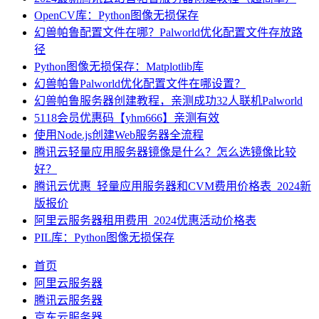
OpenCV库：Python图像无损保存
幻兽帕鲁配置文件在哪？Palworld优化配置文件存放路
径
Python图像无损保存：Matplotlib库
幻兽帕鲁Palworld优化配置文件在哪设置？
幻兽帕鲁服务器创建教程，亲测成功32人联机Palworld
5118会员优惠码【yhm666】亲测有效
使用Node.js创建Web服务器全流程
腾讯云轻量应用服务器镜像是什么？怎么选镜像比较
好？
腾讯云优惠_轻量应用服务器和CVM费用价格表_2024新
版报价
阿里云服务器租用费用_2024优惠活动价格表
PIL库：Python图像无损保存
首页
阿里云服务器
腾讯云服务器
京东云服务器