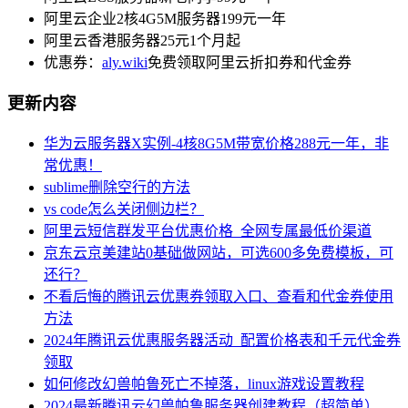
阿里云企业2核4G5M服务器199元一年
阿里云香港服务器25元1个月起
优惠券：
aly.wiki
免费领取阿里云折扣券和代金券
更新内容
华为云服务器X实例-4核8G5M带宽价格288元一年，非
常优惠！
sublime删除空行的方法
vs code怎么关闭侧边栏？
阿里云短信群发平台优惠价格_全网专属最低价渠道
京东云京美建站0基础做网站，可选600多免费模板，可
还行？
不看后悔的腾讯云优惠券领取入口、查看和代金券使用
方法
2024年腾讯云优惠服务器活动_配置价格表和千元代金券
领取
如何修改幻兽帕鲁死亡不掉落，linux游戏设置教程
2024最新腾讯云幻兽帕鲁服务器创建教程（超简单）