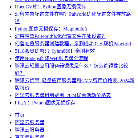
OpenCV库：Python图像无损保存
幻兽帕鲁配置文件在哪？Palworld优化配置文件存放路
径
Python图像无损保存：Matplotlib库
幻兽帕鲁Palworld优化配置文件在哪设置？
幻兽帕鲁服务器创建教程，亲测成功32人联机Palworld
5118会员优惠码【yhm666】亲测有效
使用Node.js创建Web服务器全流程
腾讯云轻量应用服务器镜像是什么？怎么选镜像比较
好？
腾讯云优惠_轻量应用服务器和CVM费用价格表_2024新
版报价
阿里云服务器租用费用_2024优惠活动价格表
PIL库：Python图像无损保存
首页
阿里云服务器
腾讯云服务器
京东云服务器