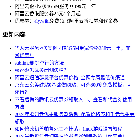
阿里云企业2核4G5M服务器199元一年
阿里云香港服务器25元1个月起
优惠券：
aly.wiki
免费领取阿里云折扣券和代金券
更新内容
华为云服务器X实例-4核8G5M带宽价格288元一年，非
常优惠！
sublime删除空行的方法
vs code怎么关闭侧边栏？
阿里云短信群发平台优惠价格_全网专属最低价渠道
京东云京美建站0基础做网站，可选600多免费模板，可
还行？
不看后悔的腾讯云优惠券领取入口、查看和代金券使用
方法
2024年腾讯云优惠服务器活动_配置价格表和千元代金券
领取
如何修改幻兽帕鲁死亡不掉落，linux游戏设置教程
2024最新腾讯云幻兽帕鲁服务器创建教程（超简单）