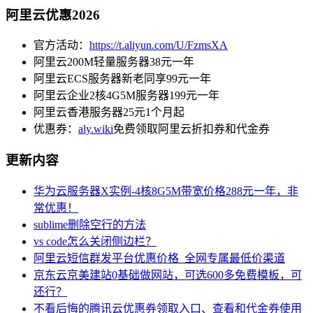
阿里云优惠2026
官方活动：
https://t.aliyun.com/U/FzmsXA
阿里云200M轻量服务器38元一年
阿里云ECS服务器新老同享99元一年
阿里云企业2核4G5M服务器199元一年
阿里云香港服务器25元1个月起
优惠券：
aly.wiki
免费领取阿里云折扣券和代金券
更新内容
华为云服务器X实例-4核8G5M带宽价格288元一年，非
常优惠！
sublime删除空行的方法
vs code怎么关闭侧边栏？
阿里云短信群发平台优惠价格_全网专属最低价渠道
京东云京美建站0基础做网站，可选600多免费模板，可
还行？
不看后悔的腾讯云优惠券领取入口、查看和代金券使用