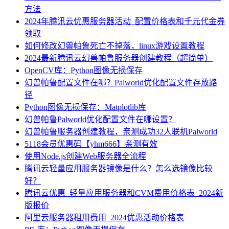
方法
2024年腾讯云优惠服务器活动_配置价格表和千元代金券
领取
如何修改幻兽帕鲁死亡不掉落，linux游戏设置教程
2024最新腾讯云幻兽帕鲁服务器创建教程（超简单）
OpenCV库：Python图像无损保存
幻兽帕鲁配置文件在哪？Palworld优化配置文件存放路
径
Python图像无损保存：Matplotlib库
幻兽帕鲁Palworld优化配置文件在哪设置？
幻兽帕鲁服务器创建教程，亲测成功32人联机Palworld
5118会员优惠码【yhm666】亲测有效
使用Node.js创建Web服务器全流程
腾讯云轻量应用服务器镜像是什么？怎么选镜像比较
好？
腾讯云优惠_轻量应用服务器和CVM费用价格表_2024新
版报价
阿里云服务器租用费用_2024优惠活动价格表