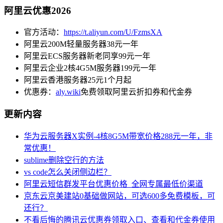
阿里云优惠2026
官方活动：
https://t.aliyun.com/U/FzmsXA
阿里云200M轻量服务器38元一年
阿里云ECS服务器新老同享99元一年
阿里云企业2核4G5M服务器199元一年
阿里云香港服务器25元1个月起
优惠券：
aly.wiki
免费领取阿里云折扣券和代金券
更新内容
华为云服务器X实例-4核8G5M带宽价格288元一年，非
常优惠！
sublime删除空行的方法
vs code怎么关闭侧边栏？
阿里云短信群发平台优惠价格_全网专属最低价渠道
京东云京美建站0基础做网站，可选600多免费模板，可
还行？
不看后悔的腾讯云优惠券领取入口、查看和代金券使用