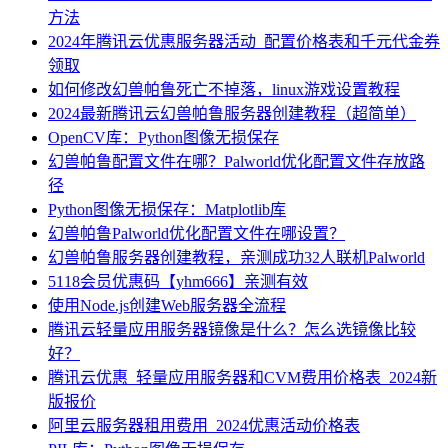
方法
2024年腾讯云优惠服务器活动_配置价格表和千元代金券
领取
如何修改幻兽帕鲁死亡不掉落，linux游戏设置教程
2024最新腾讯云幻兽帕鲁服务器创建教程（超简单）
OpenCV库：Python图像无损保存
幻兽帕鲁配置文件在哪？Palworld优化配置文件存放路
径
Python图像无损保存：Matplotlib库
幻兽帕鲁Palworld优化配置文件在哪设置？
幻兽帕鲁服务器创建教程，亲测成功32人联机Palworld
5118会员优惠码【yhm666】亲测有效
使用Node.js创建Web服务器全流程
腾讯云轻量应用服务器镜像是什么？怎么选镜像比较
好？
腾讯云优惠_轻量应用服务器和CVM费用价格表_2024新
版报价
阿里云服务器租用费用_2024优惠活动价格表