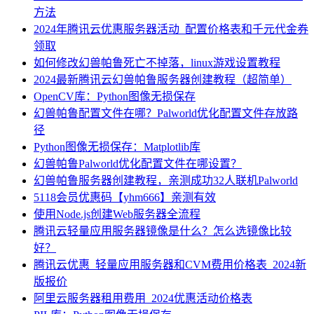
方法
2024年腾讯云优惠服务器活动_配置价格表和千元代金券
领取
如何修改幻兽帕鲁死亡不掉落，linux游戏设置教程
2024最新腾讯云幻兽帕鲁服务器创建教程（超简单）
OpenCV库：Python图像无损保存
幻兽帕鲁配置文件在哪？Palworld优化配置文件存放路
径
Python图像无损保存：Matplotlib库
幻兽帕鲁Palworld优化配置文件在哪设置？
幻兽帕鲁服务器创建教程，亲测成功32人联机Palworld
5118会员优惠码【yhm666】亲测有效
使用Node.js创建Web服务器全流程
腾讯云轻量应用服务器镜像是什么？怎么选镜像比较
好？
腾讯云优惠_轻量应用服务器和CVM费用价格表_2024新
版报价
阿里云服务器租用费用_2024优惠活动价格表