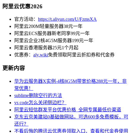
阿里云优惠2026
官方活动：
https://t.aliyun.com/U/FzmsXA
阿里云200M轻量服务器38元一年
阿里云ECS服务器新老同享99元一年
阿里云企业2核4G5M服务器199元一年
阿里云香港服务器25元1个月起
优惠券：
aly.wiki
免费领取阿里云折扣券和代金券
更新内容
华为云服务器X实例-4核8G5M带宽价格288元一年，非
常优惠！
sublime删除空行的方法
vs code怎么关闭侧边栏？
阿里云短信群发平台优惠价格_全网专属最低价渠道
京东云京美建站0基础做网站，可选600多免费模板，可
还行？
不看后悔的腾讯云优惠券领取入口、查看和代金券使用