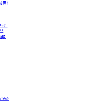
常优惠！
还行？
法
领取
版报价