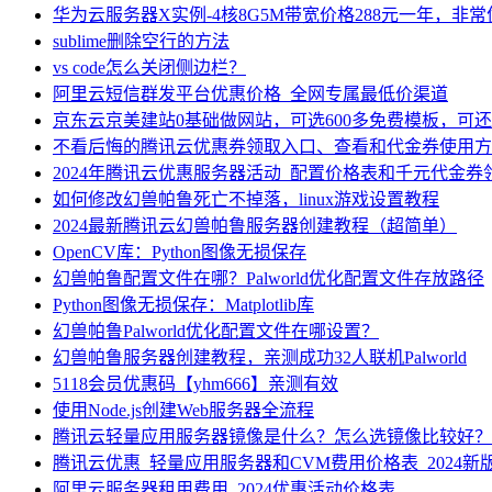
华为云服务器X实例-4核8G5M带宽价格288元一年，非
sublime删除空行的方法
vs code怎么关闭侧边栏？
阿里云短信群发平台优惠价格_全网专属最低价渠道
京东云京美建站0基础做网站，可选600多免费模板，可
不看后悔的腾讯云优惠券领取入口、查看和代金券使用方
2024年腾讯云优惠服务器活动_配置价格表和千元代金券
如何修改幻兽帕鲁死亡不掉落，linux游戏设置教程
2024最新腾讯云幻兽帕鲁服务器创建教程（超简单）
OpenCV库：Python图像无损保存
幻兽帕鲁配置文件在哪？Palworld优化配置文件存放路径
Python图像无损保存：Matplotlib库
幻兽帕鲁Palworld优化配置文件在哪设置？
幻兽帕鲁服务器创建教程，亲测成功32人联机Palworld
5118会员优惠码【yhm666】亲测有效
使用Node.js创建Web服务器全流程
腾讯云轻量应用服务器镜像是什么？怎么选镜像比较好？
腾讯云优惠_轻量应用服务器和CVM费用价格表_2024新
阿里云服务器租用费用_2024优惠活动价格表