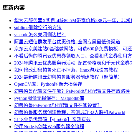
更新内容
华为云服务器X实例-4核8G5M带宽价格288元一年，非
sublime删除空行的方法
vs code怎么关闭侧边栏？
阿里云短信群发平台优惠价格_全网专属最低价渠道
京东云京美建站0基础做网站，可选600多免费模板，可
不看后悔的腾讯云优惠券领取入口、查看和代金券使用方
2024年腾讯云优惠服务器活动_配置价格表和千元代金券
如何修改幻兽帕鲁死亡不掉落，linux游戏设置教程
2024最新腾讯云幻兽帕鲁服务器创建教程（超简单）
OpenCV库：Python图像无损保存
幻兽帕鲁配置文件在哪？Palworld优化配置文件存放路径
Python图像无损保存：Matplotlib库
幻兽帕鲁Palworld优化配置文件在哪设置？
幻兽帕鲁服务器创建教程，亲测成功32人联机Palworld
5118会员优惠码【yhm666】亲测有效
使用Node.js创建Web服务器全流程