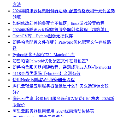
方法
2024年腾讯云优惠服务器活动_配置价格表和千元代金券
领取
如何修改幻兽帕鲁死亡不掉落，linux游戏设置教程
2024最新腾讯云幻兽帕鲁服务器创建教程（超简单）
OpenCV库：Python图像无损保存
幻兽帕鲁配置文件在哪？Palworld优化配置文件存放路
径
Python图像无损保存：Matplotlib库
幻兽帕鲁Palworld优化配置文件在哪设置？
幻兽帕鲁服务器创建教程，亲测成功32人联机Palworld
5118会员优惠码【yhm666】亲测有效
使用Node.js创建Web服务器全流程
腾讯云轻量应用服务器镜像是什么？怎么选镜像比较
好？
腾讯云优惠_轻量应用服务器和CVM费用价格表_2024新
版报价
阿里云服务器租用费用_2024优惠活动价格表