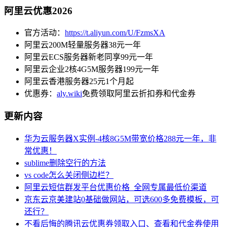
阿里云优惠2026
官方活动：
https://t.aliyun.com/U/FzmsXA
阿里云200M轻量服务器38元一年
阿里云ECS服务器新老同享99元一年
阿里云企业2核4G5M服务器199元一年
阿里云香港服务器25元1个月起
优惠券：
aly.wiki
免费领取阿里云折扣券和代金券
更新内容
华为云服务器X实例-4核8G5M带宽价格288元一年，非
常优惠！
sublime删除空行的方法
vs code怎么关闭侧边栏？
阿里云短信群发平台优惠价格_全网专属最低价渠道
京东云京美建站0基础做网站，可选600多免费模板，可
还行？
不看后悔的腾讯云优惠券领取入口、查看和代金券使用