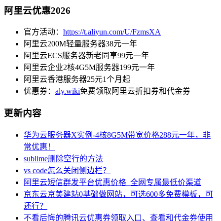
阿里云优惠2026
官方活动：
https://t.aliyun.com/U/FzmsXA
阿里云200M轻量服务器38元一年
阿里云ECS服务器新老同享99元一年
阿里云企业2核4G5M服务器199元一年
阿里云香港服务器25元1个月起
优惠券：
aly.wiki
免费领取阿里云折扣券和代金券
更新内容
华为云服务器X实例-4核8G5M带宽价格288元一年，非
常优惠！
sublime删除空行的方法
vs code怎么关闭侧边栏？
阿里云短信群发平台优惠价格_全网专属最低价渠道
京东云京美建站0基础做网站，可选600多免费模板，可
还行？
不看后悔的腾讯云优惠券领取入口、查看和代金券使用