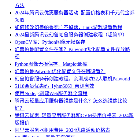
方法
2024年腾讯云优惠服务器活动_配置价格表和千元代金券
领取
如何修改幻兽帕鲁死亡不掉落，linux游戏设置教程
2024最新腾讯云幻兽帕鲁服务器创建教程（超简单）
OpenCV库：Python图像无损保存
幻兽帕鲁配置文件在哪？Palworld优化配置文件存放路
径
Python图像无损保存：Matplotlib库
幻兽帕鲁Palworld优化配置文件在哪设置？
幻兽帕鲁服务器创建教程，亲测成功32人联机Palworld
5118会员优惠码【yhm666】亲测有效
使用Node.js创建Web服务器全流程
腾讯云轻量应用服务器镜像是什么？怎么选镜像比较
好？
腾讯云优惠_轻量应用服务器和CVM费用价格表_2024新
版报价
阿里云服务器租用费用_2024优惠活动价格表