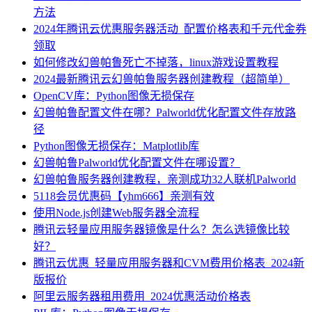
方法
2024年腾讯云优惠服务器活动_配置价格表和千元代金券
领取
如何修改幻兽帕鲁死亡不掉落，linux游戏设置教程
2024最新腾讯云幻兽帕鲁服务器创建教程（超简单）
OpenCV库：Python图像无损保存
幻兽帕鲁配置文件在哪？Palworld优化配置文件存放路
径
Python图像无损保存：Matplotlib库
幻兽帕鲁Palworld优化配置文件在哪设置？
幻兽帕鲁服务器创建教程，亲测成功32人联机Palworld
5118会员优惠码【yhm666】亲测有效
使用Node.js创建Web服务器全流程
腾讯云轻量应用服务器镜像是什么？怎么选镜像比较
好？
腾讯云优惠_轻量应用服务器和CVM费用价格表_2024新
版报价
阿里云服务器租用费用_2024优惠活动价格表