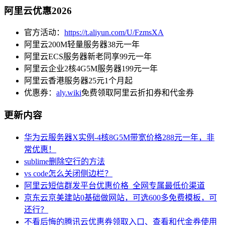
阿里云优惠2026
官方活动：
https://t.aliyun.com/U/FzmsXA
阿里云200M轻量服务器38元一年
阿里云ECS服务器新老同享99元一年
阿里云企业2核4G5M服务器199元一年
阿里云香港服务器25元1个月起
优惠券：
aly.wiki
免费领取阿里云折扣券和代金券
更新内容
华为云服务器X实例-4核8G5M带宽价格288元一年，非
常优惠！
sublime删除空行的方法
vs code怎么关闭侧边栏？
阿里云短信群发平台优惠价格_全网专属最低价渠道
京东云京美建站0基础做网站，可选600多免费模板，可
还行？
不看后悔的腾讯云优惠券领取入口、查看和代金券使用