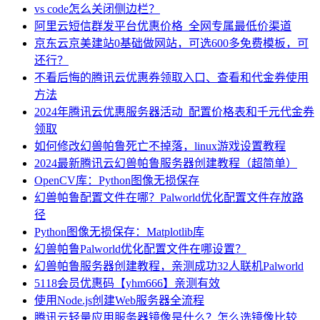
vs code怎么关闭侧边栏？
阿里云短信群发平台优惠价格_全网专属最低价渠道
京东云京美建站0基础做网站，可选600多免费模板，可
还行？
不看后悔的腾讯云优惠券领取入口、查看和代金券使用
方法
2024年腾讯云优惠服务器活动_配置价格表和千元代金券
领取
如何修改幻兽帕鲁死亡不掉落，linux游戏设置教程
2024最新腾讯云幻兽帕鲁服务器创建教程（超简单）
OpenCV库：Python图像无损保存
幻兽帕鲁配置文件在哪？Palworld优化配置文件存放路
径
Python图像无损保存：Matplotlib库
幻兽帕鲁Palworld优化配置文件在哪设置？
幻兽帕鲁服务器创建教程，亲测成功32人联机Palworld
5118会员优惠码【yhm666】亲测有效
使用Node.js创建Web服务器全流程
腾讯云轻量应用服务器镜像是什么？怎么选镜像比较