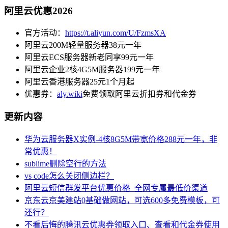
阿里云优惠2026
官方活动：
https://t.aliyun.com/U/FzmsXA
阿里云200M轻量服务器38元一年
阿里云ECS服务器新老同享99元一年
阿里云企业2核4G5M服务器199元一年
阿里云香港服务器25元1个月起
优惠券：
aly.wiki
免费领取阿里云折扣券和代金券
更新内容
华为云服务器X实例-4核8G5M带宽价格288元一年，非
常优惠！
sublime删除空行的方法
vs code怎么关闭侧边栏？
阿里云短信群发平台优惠价格_全网专属最低价渠道
京东云京美建站0基础做网站，可选600多免费模板，可
还行？
不看后悔的腾讯云优惠券领取入口、查看和代金券使用