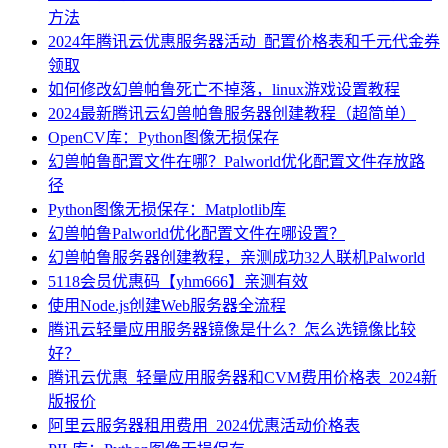
方法
2024年腾讯云优惠服务器活动_配置价格表和千元代金券
领取
如何修改幻兽帕鲁死亡不掉落，linux游戏设置教程
2024最新腾讯云幻兽帕鲁服务器创建教程（超简单）
OpenCV库：Python图像无损保存
幻兽帕鲁配置文件在哪？Palworld优化配置文件存放路
径
Python图像无损保存：Matplotlib库
幻兽帕鲁Palworld优化配置文件在哪设置？
幻兽帕鲁服务器创建教程，亲测成功32人联机Palworld
5118会员优惠码【yhm666】亲测有效
使用Node.js创建Web服务器全流程
腾讯云轻量应用服务器镜像是什么？怎么选镜像比较
好？
腾讯云优惠_轻量应用服务器和CVM费用价格表_2024新
版报价
阿里云服务器租用费用_2024优惠活动价格表