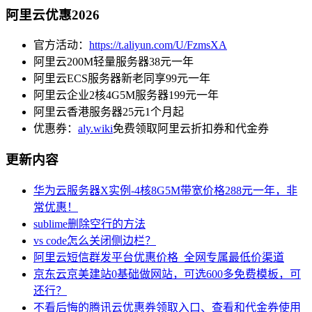
阿里云优惠2026
官方活动：
https://t.aliyun.com/U/FzmsXA
阿里云200M轻量服务器38元一年
阿里云ECS服务器新老同享99元一年
阿里云企业2核4G5M服务器199元一年
阿里云香港服务器25元1个月起
优惠券：
aly.wiki
免费领取阿里云折扣券和代金券
更新内容
华为云服务器X实例-4核8G5M带宽价格288元一年，非
常优惠！
sublime删除空行的方法
vs code怎么关闭侧边栏？
阿里云短信群发平台优惠价格_全网专属最低价渠道
京东云京美建站0基础做网站，可选600多免费模板，可
还行？
不看后悔的腾讯云优惠券领取入口、查看和代金券使用