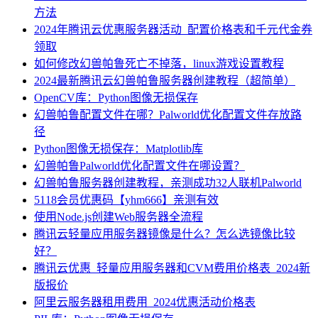
方法
2024年腾讯云优惠服务器活动_配置价格表和千元代金券
领取
如何修改幻兽帕鲁死亡不掉落，linux游戏设置教程
2024最新腾讯云幻兽帕鲁服务器创建教程（超简单）
OpenCV库：Python图像无损保存
幻兽帕鲁配置文件在哪？Palworld优化配置文件存放路
径
Python图像无损保存：Matplotlib库
幻兽帕鲁Palworld优化配置文件在哪设置？
幻兽帕鲁服务器创建教程，亲测成功32人联机Palworld
5118会员优惠码【yhm666】亲测有效
使用Node.js创建Web服务器全流程
腾讯云轻量应用服务器镜像是什么？怎么选镜像比较
好？
腾讯云优惠_轻量应用服务器和CVM费用价格表_2024新
版报价
阿里云服务器租用费用_2024优惠活动价格表