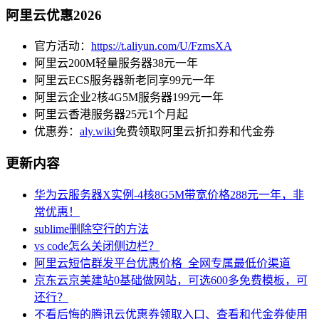
阿里云优惠2026
官方活动：
https://t.aliyun.com/U/FzmsXA
阿里云200M轻量服务器38元一年
阿里云ECS服务器新老同享99元一年
阿里云企业2核4G5M服务器199元一年
阿里云香港服务器25元1个月起
优惠券：
aly.wiki
免费领取阿里云折扣券和代金券
更新内容
华为云服务器X实例-4核8G5M带宽价格288元一年，非
常优惠！
sublime删除空行的方法
vs code怎么关闭侧边栏？
阿里云短信群发平台优惠价格_全网专属最低价渠道
京东云京美建站0基础做网站，可选600多免费模板，可
还行？
不看后悔的腾讯云优惠券领取入口、查看和代金券使用