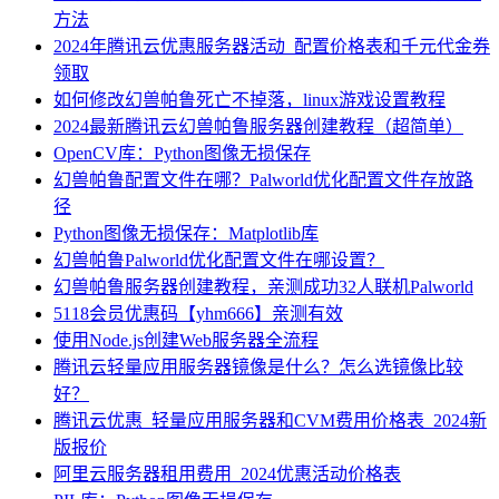
方法
2024年腾讯云优惠服务器活动_配置价格表和千元代金券
领取
如何修改幻兽帕鲁死亡不掉落，linux游戏设置教程
2024最新腾讯云幻兽帕鲁服务器创建教程（超简单）
OpenCV库：Python图像无损保存
幻兽帕鲁配置文件在哪？Palworld优化配置文件存放路
径
Python图像无损保存：Matplotlib库
幻兽帕鲁Palworld优化配置文件在哪设置？
幻兽帕鲁服务器创建教程，亲测成功32人联机Palworld
5118会员优惠码【yhm666】亲测有效
使用Node.js创建Web服务器全流程
腾讯云轻量应用服务器镜像是什么？怎么选镜像比较
好？
腾讯云优惠_轻量应用服务器和CVM费用价格表_2024新
版报价
阿里云服务器租用费用_2024优惠活动价格表