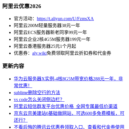
阿里云优惠2026
官方活动：
https://t.aliyun.com/U/FzmsXA
阿里云200M轻量服务器38元一年
阿里云ECS服务器新老同享99元一年
阿里云企业2核4G5M服务器199元一年
阿里云香港服务器25元1个月起
优惠券：
aly.wiki
免费领取阿里云折扣券和代金券
更新内容
华为云服务器X实例-4核8G5M带宽价格288元一年，非
常优惠！
sublime删除空行的方法
vs code怎么关闭侧边栏？
阿里云短信群发平台优惠价格_全网专属最低价渠道
京东云京美建站0基础做网站，可选600多免费模板，可
还行？
不看后悔的腾讯云优惠券领取入口、查看和代金券使用