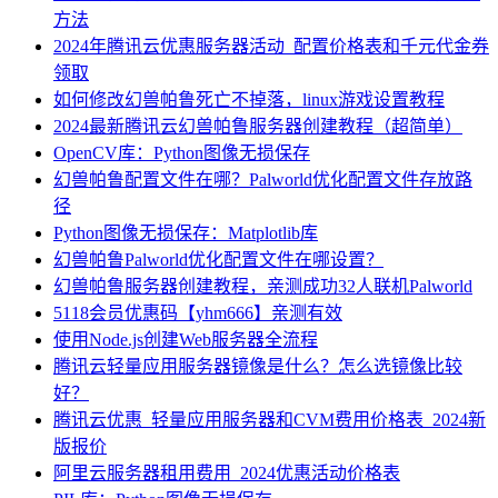
方法
2024年腾讯云优惠服务器活动_配置价格表和千元代金券
领取
如何修改幻兽帕鲁死亡不掉落，linux游戏设置教程
2024最新腾讯云幻兽帕鲁服务器创建教程（超简单）
OpenCV库：Python图像无损保存
幻兽帕鲁配置文件在哪？Palworld优化配置文件存放路
径
Python图像无损保存：Matplotlib库
幻兽帕鲁Palworld优化配置文件在哪设置？
幻兽帕鲁服务器创建教程，亲测成功32人联机Palworld
5118会员优惠码【yhm666】亲测有效
使用Node.js创建Web服务器全流程
腾讯云轻量应用服务器镜像是什么？怎么选镜像比较
好？
腾讯云优惠_轻量应用服务器和CVM费用价格表_2024新
版报价
阿里云服务器租用费用_2024优惠活动价格表