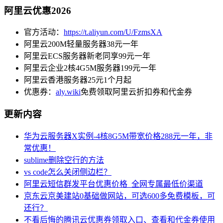
阿里云优惠2026
官方活动：
https://t.aliyun.com/U/FzmsXA
阿里云200M轻量服务器38元一年
阿里云ECS服务器新老同享99元一年
阿里云企业2核4G5M服务器199元一年
阿里云香港服务器25元1个月起
优惠券：
aly.wiki
免费领取阿里云折扣券和代金券
更新内容
华为云服务器X实例-4核8G5M带宽价格288元一年，非
常优惠！
sublime删除空行的方法
vs code怎么关闭侧边栏？
阿里云短信群发平台优惠价格_全网专属最低价渠道
京东云京美建站0基础做网站，可选600多免费模板，可
还行？
不看后悔的腾讯云优惠券领取入口、查看和代金券使用