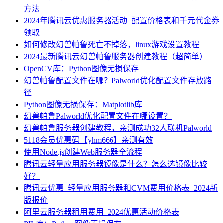
方法
2024年腾讯云优惠服务器活动_配置价格表和千元代金券
领取
如何修改幻兽帕鲁死亡不掉落，linux游戏设置教程
2024最新腾讯云幻兽帕鲁服务器创建教程（超简单）
OpenCV库：Python图像无损保存
幻兽帕鲁配置文件在哪？Palworld优化配置文件存放路
径
Python图像无损保存：Matplotlib库
幻兽帕鲁Palworld优化配置文件在哪设置？
幻兽帕鲁服务器创建教程，亲测成功32人联机Palworld
5118会员优惠码【yhm666】亲测有效
使用Node.js创建Web服务器全流程
腾讯云轻量应用服务器镜像是什么？怎么选镜像比较
好？
腾讯云优惠_轻量应用服务器和CVM费用价格表_2024新
版报价
阿里云服务器租用费用_2024优惠活动价格表