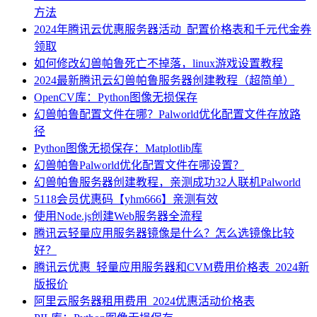
方法
2024年腾讯云优惠服务器活动_配置价格表和千元代金券
领取
如何修改幻兽帕鲁死亡不掉落，linux游戏设置教程
2024最新腾讯云幻兽帕鲁服务器创建教程（超简单）
OpenCV库：Python图像无损保存
幻兽帕鲁配置文件在哪？Palworld优化配置文件存放路
径
Python图像无损保存：Matplotlib库
幻兽帕鲁Palworld优化配置文件在哪设置？
幻兽帕鲁服务器创建教程，亲测成功32人联机Palworld
5118会员优惠码【yhm666】亲测有效
使用Node.js创建Web服务器全流程
腾讯云轻量应用服务器镜像是什么？怎么选镜像比较
好？
腾讯云优惠_轻量应用服务器和CVM费用价格表_2024新
版报价
阿里云服务器租用费用_2024优惠活动价格表