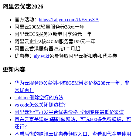
阿里云优惠2026
官方活动：
https://t.aliyun.com/U/FzmsXA
阿里云200M轻量服务器38元一年
阿里云ECS服务器新老同享99元一年
阿里云企业2核4G5M服务器199元一年
阿里云香港服务器25元1个月起
优惠券：
aly.wiki
免费领取阿里云折扣券和代金券
更新内容
华为云服务器X实例-4核8G5M带宽价格288元一年，非
常优惠！
sublime删除空行的方法
vs code怎么关闭侧边栏？
阿里云短信群发平台优惠价格_全网专属最低价渠道
京东云京美建站0基础做网站，可选600多免费模板，可
还行？
不看后悔的腾讯云优惠券领取入口、查看和代金券使用