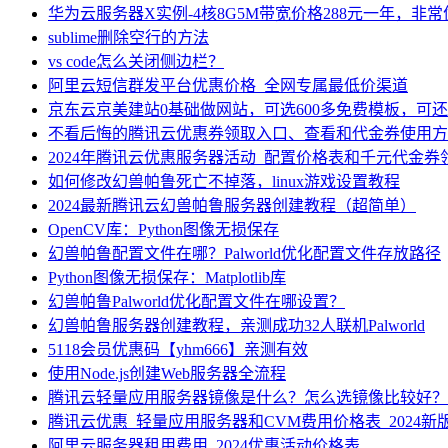
华为云服务器X实例-4核8G5M带宽价格288元一年，非
sublime删除空行的方法
vs code怎么关闭侧边栏？
阿里云短信群发平台优惠价格_全网专属最低价渠道
京东云京美建站0基础做网站，可选600多免费模板，可
不看后悔的腾讯云优惠券领取入口、查看和代金券使用方
2024年腾讯云优惠服务器活动_配置价格表和千元代金券
如何修改幻兽帕鲁死亡不掉落，linux游戏设置教程
2024最新腾讯云幻兽帕鲁服务器创建教程（超简单）
OpenCV库：Python图像无损保存
幻兽帕鲁配置文件在哪？Palworld优化配置文件存放路径
Python图像无损保存：Matplotlib库
幻兽帕鲁Palworld优化配置文件在哪设置？
幻兽帕鲁服务器创建教程，亲测成功32人联机Palworld
5118会员优惠码【yhm666】亲测有效
使用Node.js创建Web服务器全流程
腾讯云轻量应用服务器镜像是什么？怎么选镜像比较好？
腾讯云优惠_轻量应用服务器和CVM费用价格表_2024新
阿里云服务器租用费用_2024优惠活动价格表