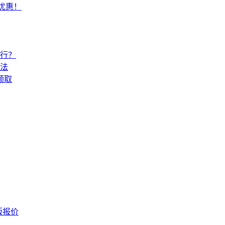
常优惠！
还行？
法
领取
版报价