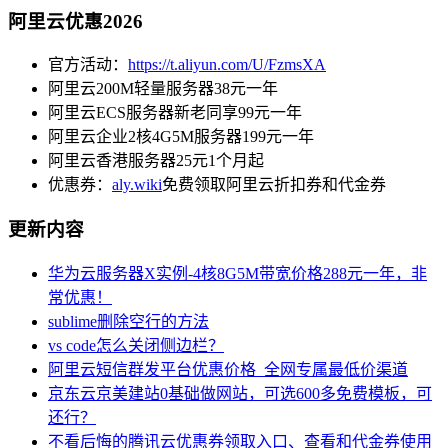
阿里云优惠2026
官方活动：
https://t.aliyun.com/U/FzmsXA
阿里云200M轻量服务器38元一年
阿里云ECS服务器新老同享99元一年
阿里云企业2核4G5M服务器199元一年
阿里云香港服务器25元1个月起
优惠券：
aly.wiki
免费领取阿里云折扣券和代金券
更新内容
华为云服务器X实例-4核8G5M带宽价格288元一年，非
常优惠！
sublime删除空行的方法
vs code怎么关闭侧边栏？
阿里云短信群发平台优惠价格_全网专属最低价渠道
京东云京美建站0基础做网站，可选600多免费模板，可
还行？
不看后悔的腾讯云优惠券领取入口、查看和代金券使用