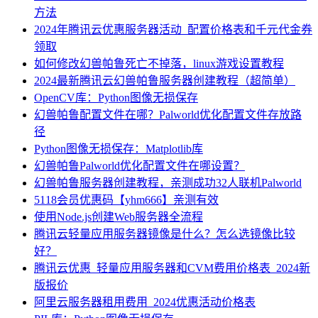
方法
2024年腾讯云优惠服务器活动_配置价格表和千元代金券
领取
如何修改幻兽帕鲁死亡不掉落，linux游戏设置教程
2024最新腾讯云幻兽帕鲁服务器创建教程（超简单）
OpenCV库：Python图像无损保存
幻兽帕鲁配置文件在哪？Palworld优化配置文件存放路
径
Python图像无损保存：Matplotlib库
幻兽帕鲁Palworld优化配置文件在哪设置？
幻兽帕鲁服务器创建教程，亲测成功32人联机Palworld
5118会员优惠码【yhm666】亲测有效
使用Node.js创建Web服务器全流程
腾讯云轻量应用服务器镜像是什么？怎么选镜像比较
好？
腾讯云优惠_轻量应用服务器和CVM费用价格表_2024新
版报价
阿里云服务器租用费用_2024优惠活动价格表