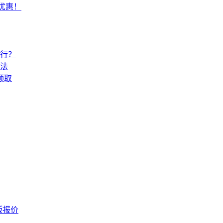
常优惠！
还行？
法
领取
版报价