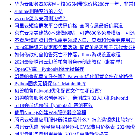
华为云服务器X实例-4核8G5M带宽价格288元一年，非
sublime删除空行的方法
vs code怎么关闭侧边栏？
阿里云短信群发平台优惠价格_全网专属最低价渠道
京东云京美建站0基础做网站，可选600多免费模板，可
不看后悔的腾讯云优惠券领取入口、查看和代金券使用方
2024年腾讯云优惠服务器活动_配置价格表和千元代金券
如何修改幻兽帕鲁死亡不掉落，linux游戏设置教程
2024最新腾讯云幻兽帕鲁服务器创建教程（超简单）
OpenCV库：Python图像无损保存
幻兽帕鲁配置文件在哪？Palworld优化配置文件存放路径
Python图像无损保存：Matplotlib库
幻兽帕鲁Palworld优化配置文件在哪设置？
幻兽帕鲁服务器创建教程，亲测成功32人联机Palworld
5118会员优惠码【yhm666】亲测有效
使用Node.js创建Web服务器全流程
腾讯云轻量应用服务器镜像是什么？怎么选镜像比较好？
腾讯云优惠_轻量应用服务器和CVM费用价格表_2024新
阿里云服务器租用费用_2024优惠活动价格表