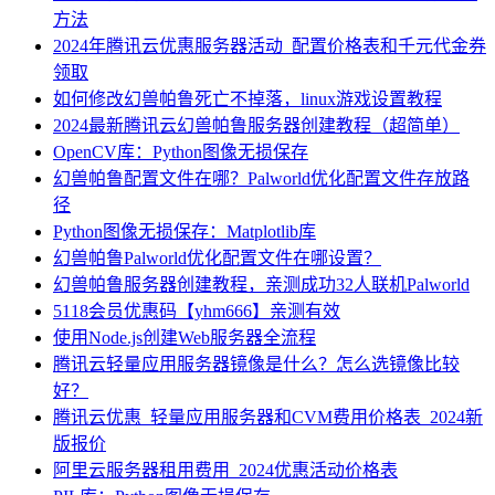
方法
2024年腾讯云优惠服务器活动_配置价格表和千元代金券
领取
如何修改幻兽帕鲁死亡不掉落，linux游戏设置教程
2024最新腾讯云幻兽帕鲁服务器创建教程（超简单）
OpenCV库：Python图像无损保存
幻兽帕鲁配置文件在哪？Palworld优化配置文件存放路
径
Python图像无损保存：Matplotlib库
幻兽帕鲁Palworld优化配置文件在哪设置？
幻兽帕鲁服务器创建教程，亲测成功32人联机Palworld
5118会员优惠码【yhm666】亲测有效
使用Node.js创建Web服务器全流程
腾讯云轻量应用服务器镜像是什么？怎么选镜像比较
好？
腾讯云优惠_轻量应用服务器和CVM费用价格表_2024新
版报价
阿里云服务器租用费用_2024优惠活动价格表