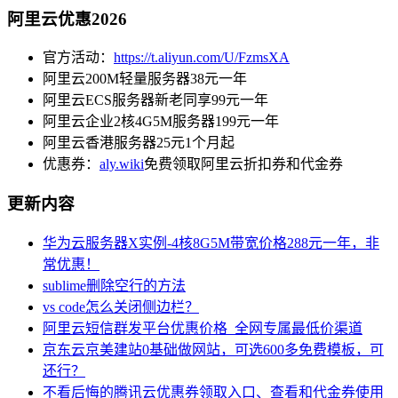
阿里云优惠2026
官方活动：
https://t.aliyun.com/U/FzmsXA
阿里云200M轻量服务器38元一年
阿里云ECS服务器新老同享99元一年
阿里云企业2核4G5M服务器199元一年
阿里云香港服务器25元1个月起
优惠券：
aly.wiki
免费领取阿里云折扣券和代金券
更新内容
华为云服务器X实例-4核8G5M带宽价格288元一年，非
常优惠！
sublime删除空行的方法
vs code怎么关闭侧边栏？
阿里云短信群发平台优惠价格_全网专属最低价渠道
京东云京美建站0基础做网站，可选600多免费模板，可
还行？
不看后悔的腾讯云优惠券领取入口、查看和代金券使用