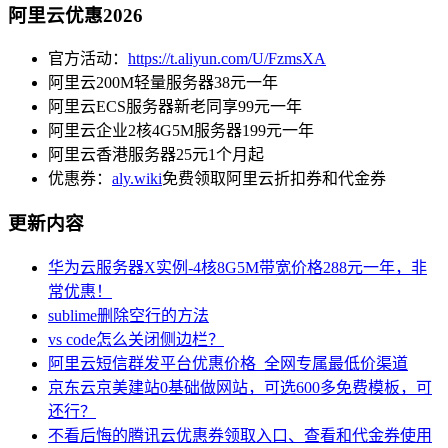
阿里云优惠2026
官方活动：
https://t.aliyun.com/U/FzmsXA
阿里云200M轻量服务器38元一年
阿里云ECS服务器新老同享99元一年
阿里云企业2核4G5M服务器199元一年
阿里云香港服务器25元1个月起
优惠券：
aly.wiki
免费领取阿里云折扣券和代金券
更新内容
华为云服务器X实例-4核8G5M带宽价格288元一年，非
常优惠！
sublime删除空行的方法
vs code怎么关闭侧边栏？
阿里云短信群发平台优惠价格_全网专属最低价渠道
京东云京美建站0基础做网站，可选600多免费模板，可
还行？
不看后悔的腾讯云优惠券领取入口、查看和代金券使用