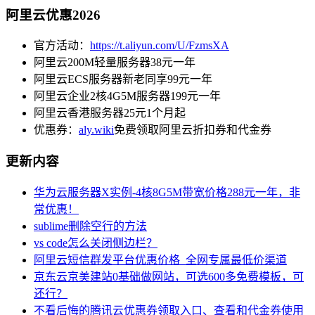
阿里云优惠2026
官方活动：
https://t.aliyun.com/U/FzmsXA
阿里云200M轻量服务器38元一年
阿里云ECS服务器新老同享99元一年
阿里云企业2核4G5M服务器199元一年
阿里云香港服务器25元1个月起
优惠券：
aly.wiki
免费领取阿里云折扣券和代金券
更新内容
华为云服务器X实例-4核8G5M带宽价格288元一年，非
常优惠！
sublime删除空行的方法
vs code怎么关闭侧边栏？
阿里云短信群发平台优惠价格_全网专属最低价渠道
京东云京美建站0基础做网站，可选600多免费模板，可
还行？
不看后悔的腾讯云优惠券领取入口、查看和代金券使用