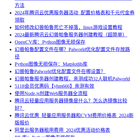
方法
2024年腾讯云优惠服务器活动_配置价格表和千元代金券
领取
如何修改幻兽帕鲁死亡不掉落，linux游戏设置教程
2024最新腾讯云幻兽帕鲁服务器创建教程（超简单）
OpenCV库：Python图像无损保存
幻兽帕鲁配置文件在哪？Palworld优化配置文件存放路
径
Python图像无损保存：Matplotlib库
幻兽帕鲁Palworld优化配置文件在哪设置？
幻兽帕鲁服务器创建教程，亲测成功32人联机Palworld
5118会员优惠码【yhm666】亲测有效
使用Node.js创建Web服务器全流程
腾讯云轻量应用服务器镜像是什么？怎么选镜像比较
好？
腾讯云优惠_轻量应用服务器和CVM费用价格表_2024新
版报价
阿里云服务器租用费用_2024优惠活动价格表