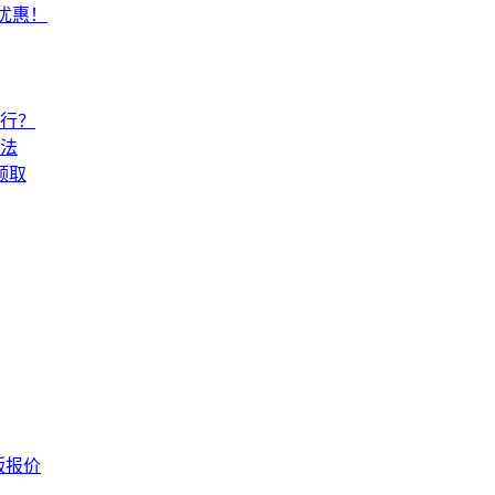
常优惠！
还行？
法
领取
版报价