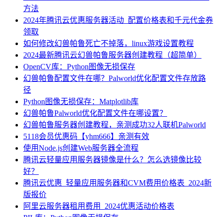
方法
2024年腾讯云优惠服务器活动_配置价格表和千元代金券
领取
如何修改幻兽帕鲁死亡不掉落，linux游戏设置教程
2024最新腾讯云幻兽帕鲁服务器创建教程（超简单）
OpenCV库：Python图像无损保存
幻兽帕鲁配置文件在哪？Palworld优化配置文件存放路
径
Python图像无损保存：Matplotlib库
幻兽帕鲁Palworld优化配置文件在哪设置？
幻兽帕鲁服务器创建教程，亲测成功32人联机Palworld
5118会员优惠码【yhm666】亲测有效
使用Node.js创建Web服务器全流程
腾讯云轻量应用服务器镜像是什么？怎么选镜像比较
好？
腾讯云优惠_轻量应用服务器和CVM费用价格表_2024新
版报价
阿里云服务器租用费用_2024优惠活动价格表