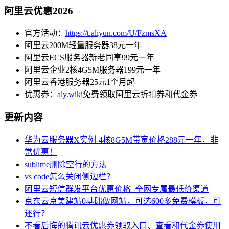
阿里云优惠2026
官方活动：
https://t.aliyun.com/U/FzmsXA
阿里云200M轻量服务器38元一年
阿里云ECS服务器新老同享99元一年
阿里云企业2核4G5M服务器199元一年
阿里云香港服务器25元1个月起
优惠券：
aly.wiki
免费领取阿里云折扣券和代金券
更新内容
华为云服务器X实例-4核8G5M带宽价格288元一年，非
常优惠！
sublime删除空行的方法
vs code怎么关闭侧边栏？
阿里云短信群发平台优惠价格_全网专属最低价渠道
京东云京美建站0基础做网站，可选600多免费模板，可
还行？
不看后悔的腾讯云优惠券领取入口、查看和代金券使用