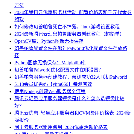
方法
2024年腾讯云优惠服务器活动_配置价格表和千元代金券
领取
如何修改幻兽帕鲁死亡不掉落，linux游戏设置教程
2024最新腾讯云幻兽帕鲁服务器创建教程（超简单）
OpenCV库：Python图像无损保存
幻兽帕鲁配置文件在哪？Palworld优化配置文件存放路
径
Python图像无损保存：Matplotlib库
幻兽帕鲁Palworld优化配置文件在哪设置？
幻兽帕鲁服务器创建教程，亲测成功32人联机Palworld
5118会员优惠码【yhm666】亲测有效
使用Node.js创建Web服务器全流程
腾讯云轻量应用服务器镜像是什么？怎么选镜像比较
好？
腾讯云优惠_轻量应用服务器和CVM费用价格表_2024新
版报价
阿里云服务器租用费用_2024优惠活动价格表