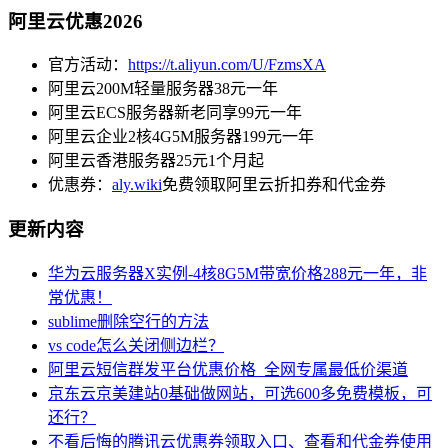
阿里云优惠2026
官方活动：
https://t.aliyun.com/U/FzmsXA
阿里云200M轻量服务器38元一年
阿里云ECS服务器新老同享99元一年
阿里云企业2核4G5M服务器199元一年
阿里云香港服务器25元1个月起
优惠券：
aly.wiki
免费领取阿里云折扣券和代金券
更新内容
华为云服务器X实例-4核8G5M带宽价格288元一年，非
常优惠！
sublime删除空行的方法
vs code怎么关闭侧边栏？
阿里云短信群发平台优惠价格_全网专属最低价渠道
京东云京美建站0基础做网站，可选600多免费模板，可
还行？
不看后悔的腾讯云优惠券领取入口、查看和代金券使用