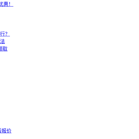
常优惠！
还行？
法
领取
版报价