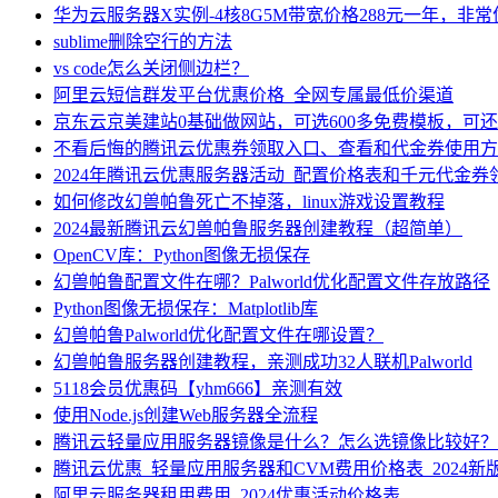
华为云服务器X实例-4核8G5M带宽价格288元一年，非
sublime删除空行的方法
vs code怎么关闭侧边栏？
阿里云短信群发平台优惠价格_全网专属最低价渠道
京东云京美建站0基础做网站，可选600多免费模板，可
不看后悔的腾讯云优惠券领取入口、查看和代金券使用方
2024年腾讯云优惠服务器活动_配置价格表和千元代金券
如何修改幻兽帕鲁死亡不掉落，linux游戏设置教程
2024最新腾讯云幻兽帕鲁服务器创建教程（超简单）
OpenCV库：Python图像无损保存
幻兽帕鲁配置文件在哪？Palworld优化配置文件存放路径
Python图像无损保存：Matplotlib库
幻兽帕鲁Palworld优化配置文件在哪设置？
幻兽帕鲁服务器创建教程，亲测成功32人联机Palworld
5118会员优惠码【yhm666】亲测有效
使用Node.js创建Web服务器全流程
腾讯云轻量应用服务器镜像是什么？怎么选镜像比较好？
腾讯云优惠_轻量应用服务器和CVM费用价格表_2024新
阿里云服务器租用费用_2024优惠活动价格表