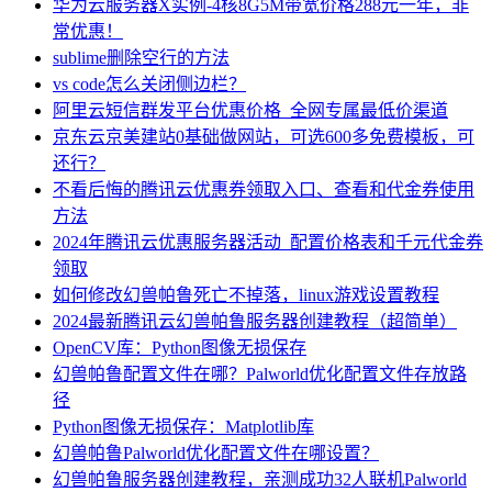
华为云服务器X实例-4核8G5M带宽价格288元一年，非
常优惠！
sublime删除空行的方法
vs code怎么关闭侧边栏？
阿里云短信群发平台优惠价格_全网专属最低价渠道
京东云京美建站0基础做网站，可选600多免费模板，可
还行？
不看后悔的腾讯云优惠券领取入口、查看和代金券使用
方法
2024年腾讯云优惠服务器活动_配置价格表和千元代金券
领取
如何修改幻兽帕鲁死亡不掉落，linux游戏设置教程
2024最新腾讯云幻兽帕鲁服务器创建教程（超简单）
OpenCV库：Python图像无损保存
幻兽帕鲁配置文件在哪？Palworld优化配置文件存放路
径
Python图像无损保存：Matplotlib库
幻兽帕鲁Palworld优化配置文件在哪设置？
幻兽帕鲁服务器创建教程，亲测成功32人联机Palworld