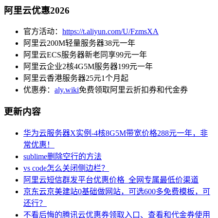
阿里云优惠2026
官方活动：
https://t.aliyun.com/U/FzmsXA
阿里云200M轻量服务器38元一年
阿里云ECS服务器新老同享99元一年
阿里云企业2核4G5M服务器199元一年
阿里云香港服务器25元1个月起
优惠券：
aly.wiki
免费领取阿里云折扣券和代金券
更新内容
华为云服务器X实例-4核8G5M带宽价格288元一年，非
常优惠！
sublime删除空行的方法
vs code怎么关闭侧边栏？
阿里云短信群发平台优惠价格_全网专属最低价渠道
京东云京美建站0基础做网站，可选600多免费模板，可
还行？
不看后悔的腾讯云优惠券领取入口、查看和代金券使用