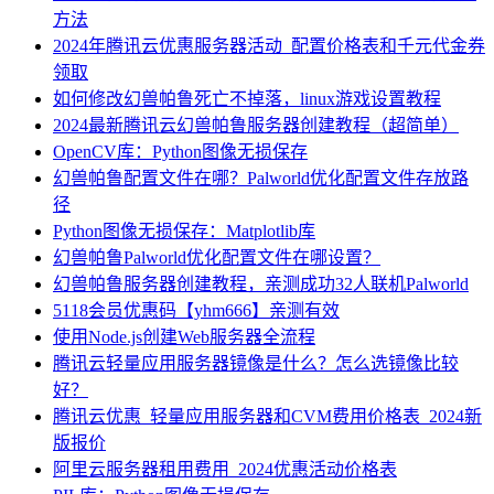
方法
2024年腾讯云优惠服务器活动_配置价格表和千元代金券
领取
如何修改幻兽帕鲁死亡不掉落，linux游戏设置教程
2024最新腾讯云幻兽帕鲁服务器创建教程（超简单）
OpenCV库：Python图像无损保存
幻兽帕鲁配置文件在哪？Palworld优化配置文件存放路
径
Python图像无损保存：Matplotlib库
幻兽帕鲁Palworld优化配置文件在哪设置？
幻兽帕鲁服务器创建教程，亲测成功32人联机Palworld
5118会员优惠码【yhm666】亲测有效
使用Node.js创建Web服务器全流程
腾讯云轻量应用服务器镜像是什么？怎么选镜像比较
好？
腾讯云优惠_轻量应用服务器和CVM费用价格表_2024新
版报价
阿里云服务器租用费用_2024优惠活动价格表