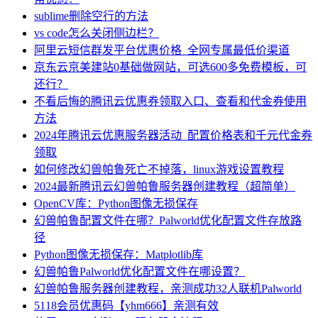
sublime删除空行的方法
vs code怎么关闭侧边栏？
阿里云短信群发平台优惠价格_全网专属最低价渠道
京东云京美建站0基础做网站，可选600多免费模板，可
还行？
不看后悔的腾讯云优惠券领取入口、查看和代金券使用
方法
2024年腾讯云优惠服务器活动_配置价格表和千元代金券
领取
如何修改幻兽帕鲁死亡不掉落，linux游戏设置教程
2024最新腾讯云幻兽帕鲁服务器创建教程（超简单）
OpenCV库：Python图像无损保存
幻兽帕鲁配置文件在哪？Palworld优化配置文件存放路
径
Python图像无损保存：Matplotlib库
幻兽帕鲁Palworld优化配置文件在哪设置？
幻兽帕鲁服务器创建教程，亲测成功32人联机Palworld
5118会员优惠码【yhm666】亲测有效