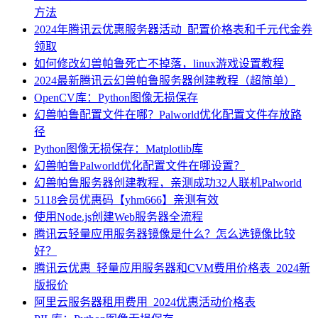
方法
2024年腾讯云优惠服务器活动_配置价格表和千元代金券
领取
如何修改幻兽帕鲁死亡不掉落，linux游戏设置教程
2024最新腾讯云幻兽帕鲁服务器创建教程（超简单）
OpenCV库：Python图像无损保存
幻兽帕鲁配置文件在哪？Palworld优化配置文件存放路
径
Python图像无损保存：Matplotlib库
幻兽帕鲁Palworld优化配置文件在哪设置？
幻兽帕鲁服务器创建教程，亲测成功32人联机Palworld
5118会员优惠码【yhm666】亲测有效
使用Node.js创建Web服务器全流程
腾讯云轻量应用服务器镜像是什么？怎么选镜像比较
好？
腾讯云优惠_轻量应用服务器和CVM费用价格表_2024新
版报价
阿里云服务器租用费用_2024优惠活动价格表