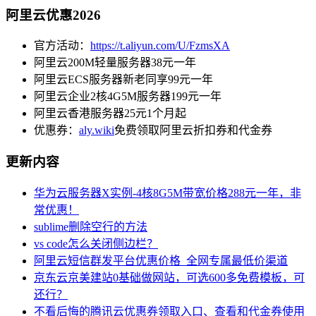
阿里云优惠2026
官方活动：
https://t.aliyun.com/U/FzmsXA
阿里云200M轻量服务器38元一年
阿里云ECS服务器新老同享99元一年
阿里云企业2核4G5M服务器199元一年
阿里云香港服务器25元1个月起
优惠券：
aly.wiki
免费领取阿里云折扣券和代金券
更新内容
华为云服务器X实例-4核8G5M带宽价格288元一年，非
常优惠！
sublime删除空行的方法
vs code怎么关闭侧边栏？
阿里云短信群发平台优惠价格_全网专属最低价渠道
京东云京美建站0基础做网站，可选600多免费模板，可
还行？
不看后悔的腾讯云优惠券领取入口、查看和代金券使用