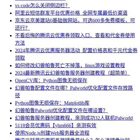
vs code怎么关闭侧边栏？
阿里云短信群发平台优惠价格_全网专属最低价渠道
京东云京美建站0基础做网站，可选600多免费模板，可
还行？
不看后悔的腾讯云优惠券领取入口、查看和代金券使用
方法
2024年腾讯云优惠服务器活动_配置价格表和千元代金券
领取
如何修改幻兽帕鲁死亡不掉落，linux游戏设置教程
2024最新腾讯云幻兽帕鲁服务器创建教程（超简单）
OpenCV库：Python图像无损保存
幻兽帕鲁配置文件在哪？Palworld优化配置文件存放路
径
Python图像无损保存：Matplotlib库
幻兽帕鲁Palworld优化配置文件在哪设置？
幻兽帕鲁服务器创建教程，亲测成功32人联机Palworld
5118会员优惠码【yhm666】亲测有效
使用Node.js创建Web服务器全流程