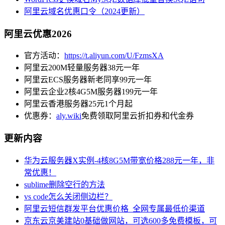
阿里云域名优惠口令（2024更新）
阿里云优惠2026
官方活动：
https://t.aliyun.com/U/FzmsXA
阿里云200M轻量服务器38元一年
阿里云ECS服务器新老同享99元一年
阿里云企业2核4G5M服务器199元一年
阿里云香港服务器25元1个月起
优惠券：
aly.wiki
免费领取阿里云折扣券和代金券
更新内容
华为云服务器X实例-4核8G5M带宽价格288元一年，非
常优惠！
sublime删除空行的方法
vs code怎么关闭侧边栏？
阿里云短信群发平台优惠价格_全网专属最低价渠道
京东云京美建站0基础做网站，可选600多免费模板，可