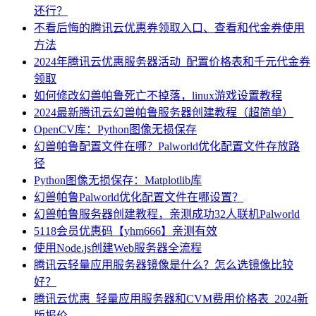
还行？
不看后悔的腾讯云优惠券领取入口、查看和代金券使用
方法
2024年腾讯云优惠服务器活动_配置价格表和千元代金券
领取
如何修改幻兽帕鲁死亡不掉落，linux游戏设置教程
2024最新腾讯云幻兽帕鲁服务器创建教程（超简单）
OpenCV库：Python图像无损保存
幻兽帕鲁配置文件在哪？Palworld优化配置文件存放路
径
Python图像无损保存：Matplotlib库
幻兽帕鲁Palworld优化配置文件在哪设置？
幻兽帕鲁服务器创建教程，亲测成功32人联机Palworld
5118会员优惠码【yhm666】亲测有效
使用Node.js创建Web服务器全流程
腾讯云轻量应用服务器镜像是什么？怎么选镜像比较
好？
腾讯云优惠_轻量应用服务器和CVM费用价格表_2024新
版报价