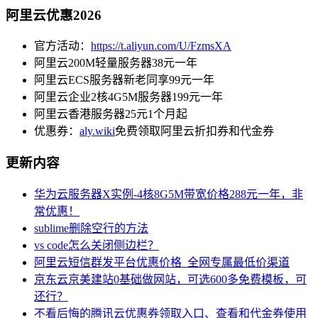
阿里云优惠2026
官方活动：
https://t.aliyun.com/U/FzmsXA
阿里云200M轻量服务器38元一年
阿里云ECS服务器新老同享99元一年
阿里云企业2核4G5M服务器199元一年
阿里云香港服务器25元1个月起
优惠券：
aly.wiki
免费领取阿里云折扣券和代金券
更新内容
华为云服务器X实例-4核8G5M带宽价格288元一年，非
常优惠！
sublime删除空行的方法
vs code怎么关闭侧边栏？
阿里云短信群发平台优惠价格_全网专属最低价渠道
京东云京美建站0基础做网站，可选600多免费模板，可
还行？
不看后悔的腾讯云优惠券领取入口、查看和代金券使用