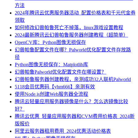
方法
2024年腾讯云优惠服务器活动_配置价格表和千元代金券
领取
如何修改幻兽帕鲁死亡不掉落，linux游戏设置教程
2024最新腾讯云幻兽帕鲁服务器创建教程（超简单）
OpenCV库：Python图像无损保存
幻兽帕鲁配置文件在哪？Palworld优化配置文件存放路
径
Python图像无损保存：Matplotlib库
幻兽帕鲁Palworld优化配置文件在哪设置？
幻兽帕鲁服务器创建教程，亲测成功32人联机Palworld
5118会员优惠码【yhm666】亲测有效
使用Node.js创建Web服务器全流程
腾讯云轻量应用服务器镜像是什么？怎么选镜像比较
好？
腾讯云优惠_轻量应用服务器和CVM费用价格表_2024新
版报价
阿里云服务器租用费用_2024优惠活动价格表