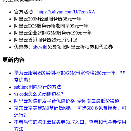
官方活动：
https://t.aliyun.com/U/FzmsXA
阿里云200M轻量服务器38元一年
阿里云ECS服务器新老同享99元一年
阿里云企业2核4G5M服务器199元一年
阿里云香港服务器25元1个月起
优惠券：
aly.wiki
免费领取阿里云折扣券和代金券
更新内容
华为云服务器X实例-4核8G5M带宽价格288元一年，非
常优惠！
sublime删除空行的方法
vs code怎么关闭侧边栏？
阿里云短信群发平台优惠价格_全网专属最低价渠道
京东云京美建站0基础做网站，可选600多免费模板，可
还行？
不看后悔的腾讯云优惠券领取入口、查看和代金券使用
方法