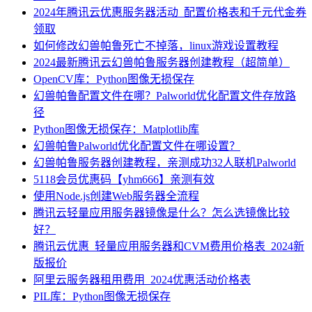
2024年腾讯云优惠服务器活动_配置价格表和千元代金券
领取
如何修改幻兽帕鲁死亡不掉落，linux游戏设置教程
2024最新腾讯云幻兽帕鲁服务器创建教程（超简单）
OpenCV库：Python图像无损保存
幻兽帕鲁配置文件在哪？Palworld优化配置文件存放路
径
Python图像无损保存：Matplotlib库
幻兽帕鲁Palworld优化配置文件在哪设置？
幻兽帕鲁服务器创建教程，亲测成功32人联机Palworld
5118会员优惠码【yhm666】亲测有效
使用Node.js创建Web服务器全流程
腾讯云轻量应用服务器镜像是什么？怎么选镜像比较
好？
腾讯云优惠_轻量应用服务器和CVM费用价格表_2024新
版报价
阿里云服务器租用费用_2024优惠活动价格表
PIL库：Python图像无损保存