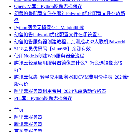
OpenCV库：Python图像无损保存
幻兽帕鲁配置文件在哪？Palworld优化配置文件存放路
径
Python图像无损保存：Matplotlib库
幻兽帕鲁Palworld优化配置文件在哪设置？
幻兽帕鲁服务器创建教程，亲测成功32人联机Palworld
5118会员优惠码【yhm666】亲测有效
使用Node.js创建Web服务器全流程
腾讯云轻量应用服务器镜像是什么？怎么选镜像比较
好？
腾讯云优惠_轻量应用服务器和CVM费用价格表_2024新
版报价
阿里云服务器租用费用_2024优惠活动价格表
PIL库：Python图像无损保存
首页
阿里云服务器
腾讯云服务器
京东云服务器