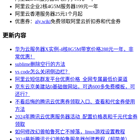
阿里云企业2核4G5M服务器199元一年
阿里云香港服务器25元1个月起
优惠券：
aly.wiki
免费领取阿里云折扣券和代金券
更新内容
华为云服务器X实例-4核8G5M带宽价格288元一年，非
常优惠！
sublime删除空行的方法
vs code怎么关闭侧边栏？
阿里云短信群发平台优惠价格_全网专属最低价渠道
京东云京美建站0基础做网站，可选600多免费模板，可
还行？
不看后悔的腾讯云优惠券领取入口、查看和代金券使用
方法
2024年腾讯云优惠服务器活动_配置价格表和千元代金券
领取
如何修改幻兽帕鲁死亡不掉落，linux游戏设置教程
2024最新腾讯云幻兽帕鲁服务器创建教程（超简单）