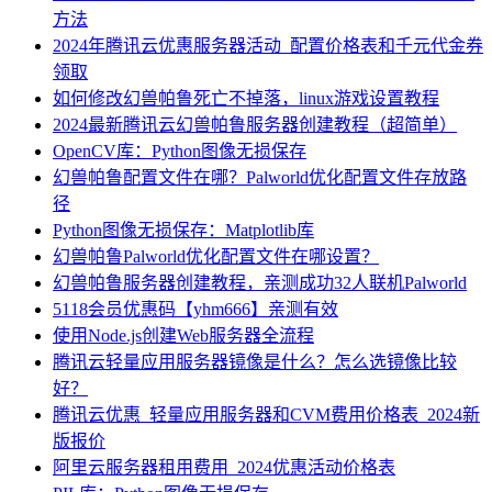
方法
2024年腾讯云优惠服务器活动_配置价格表和千元代金券
领取
如何修改幻兽帕鲁死亡不掉落，linux游戏设置教程
2024最新腾讯云幻兽帕鲁服务器创建教程（超简单）
OpenCV库：Python图像无损保存
幻兽帕鲁配置文件在哪？Palworld优化配置文件存放路
径
Python图像无损保存：Matplotlib库
幻兽帕鲁Palworld优化配置文件在哪设置？
幻兽帕鲁服务器创建教程，亲测成功32人联机Palworld
5118会员优惠码【yhm666】亲测有效
使用Node.js创建Web服务器全流程
腾讯云轻量应用服务器镜像是什么？怎么选镜像比较
好？
腾讯云优惠_轻量应用服务器和CVM费用价格表_2024新
版报价
阿里云服务器租用费用_2024优惠活动价格表