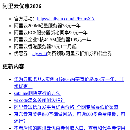
阿里云优惠2026
官方活动：
https://t.aliyun.com/U/FzmsXA
阿里云200M轻量服务器38元一年
阿里云ECS服务器新老同享99元一年
阿里云企业2核4G5M服务器199元一年
阿里云香港服务器25元1个月起
优惠券：
aly.wiki
免费领取阿里云折扣券和代金券
更新内容
华为云服务器X实例-4核8G5M带宽价格288元一年，非
常优惠！
sublime删除空行的方法
vs code怎么关闭侧边栏？
阿里云短信群发平台优惠价格_全网专属最低价渠道
京东云京美建站0基础做网站，可选600多免费模板，可
还行？
不看后悔的腾讯云优惠券领取入口、查看和代金券使用